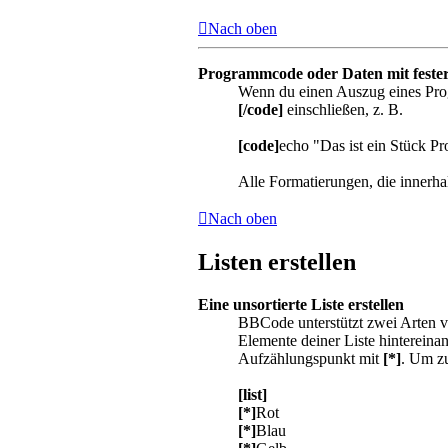
Nach oben
Programmcode oder Daten mit feste
Wenn du einen Auszug eines Progr
[/code]
einschließen, z. B.
[code]
echo "Das ist ein Stück 
Alle Formatierungen, die innerh
Nach oben
Listen erstellen
Eine unsortierte Liste erstellen
BBCode unterstützt zwei Arten vo
Elemente deiner Liste hinterein
Aufzählungspunkt mit
[*]
. Um zu
[list]
[*]
Rot
[*]
Blau