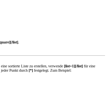
quare][/list]
.
 eine sortierte Liste zu erstellen, verwende
[list=1][/list]
für eine
rd jeder Punkt durch
[*]
festgelegt. Zum Beispiel: