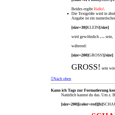
Beides ergibt
Hallo!
.
Die Textgröße wird in ähn
Angabe ist ein numerischer
[size=30]
KLEIN
[/size]
wird gewöhnlich
sein,
KLEIN
während:
[size=200]
GROSS!
[/size]
GROSS!
sein wir
Nach oben
Kann ich Tags zur Formatierung ko
Natürlich kannst du das. Um z. B
[size=200][color=red][b]
SCHAU