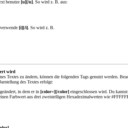
ext benutze
[u][/u]
. So wird z. B. aus:
, verwende
[i][/i]
. So wird z. B.
ert wird
nes Textes zu ändern, können die folgenden Tags genutzt werden. Bea
arstellung des Textes erfolgt:
geändert, in dem er in
[color=][/color]
eingeschlossen wird. Du kannst 
 einen Farbwert aus drei zweistelligen Hexadezimalwerten wie #FFFFFF
color]