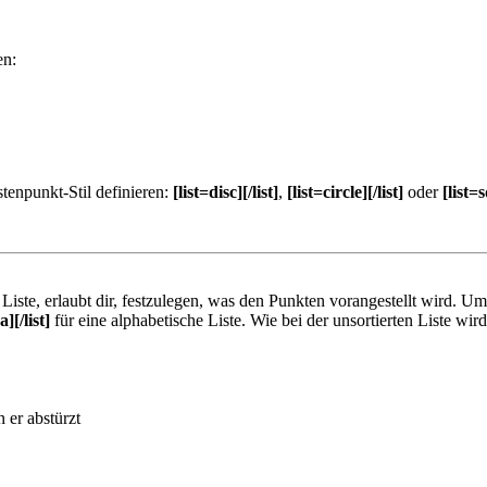
en:
tenpunkt-Stil definieren:
[list=disc][/list]
,
[list=circle][/list]
oder
[list=s
e Liste, erlaubt dir, festzulegen, was den Punkten vorangestellt wird. Um
a][/list]
für eine alphabetische Liste. Wie bei der unsortierten Liste wi
 er abstürzt