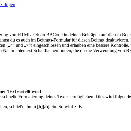
nzufügen
tzung von HTML. Ob du BBCode in deinen Beiträgen auf diesem Board 
kannst du es auch im Beitrags-Formular für diesen Beitrag deaktivier
tzen („<“ und „>“) eingeschlossen und erlauben eine bessere Kontroll
en Nachrichtentext Schaltflächen finden, die dir die Verwendung von 
ner Text erstellt wird
ne schnelle Formatierung deines Textes ermöglichen. Dies wird folgen
hen, schließe ihn in
[b][/b]
ein. So wird z. B.