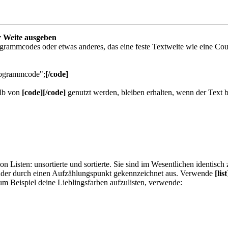
r Weite ausgeben
ammcodes oder etwas anderes, das eine feste Textweite wie eine Courie
Programmcode";
[/code]
alb von
[code][/code]
genutzt werden, bleiben erhalten, wenn der Text b
n Listen: unsortierte und sortierte. Sie sind im Wesentlichen identisc
ander durch einen Aufzählungspunkt gekennzeichnet aus. Verwende
[list
m Beispiel deine Lieblingsfarben aufzulisten, verwende: