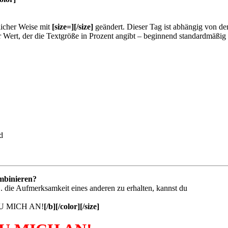
licher Weise mit
[size=][/size]
geändert. Dieser Tag ist abhängig von de
 Wert, der die Textgröße in Prozent angibt – beginnend standardmäßig 
d
mbinieren?
. die Aufmerksamkeit eines anderen zu erhalten, kannst du
 MICH AN!
[/b][/color][/size]