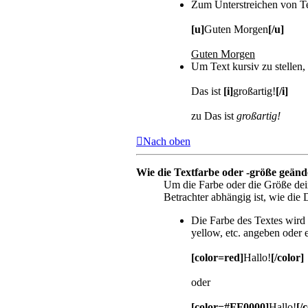
Zum Unterstreichen von T
[u]
Guten Morgen
[/u]
Guten Morgen
Um Text kursiv zu stellen
Das ist
[i]
großartig!
[/i]
zu Das ist
großartig!
Nach oben
Wie die Textfarbe oder -größe geänd
Um die Farbe oder die Größe dei
Betrachter abhängig ist, wie die D
Die Farbe des Textes wird 
yellow, etc. angeben oder
[color=red]
Hallo!
[/color]
oder
[color=#FF0000]
Hallo!
[/