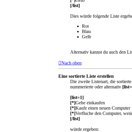
[*]
Gelb
[/list]
Dies würde folgende Liste ergeb
Rot
Blau
Gelb
Alternativ kannst du auch den Lis
Nach oben
Eine sortierte Liste erstellen
Die zweite Listenart, die sortiert
nummerierte oder alternativ
[list=
[list=1]
[*]
Gehe einkaufen
[*]
Kaufe einen neuen Computer
[*]
Verfluche den Computer, wenn
[/list]
würde ergeben: