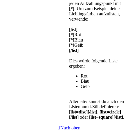
jeden Aufzählungspunkt mit
[*]
. Um zum Beispiel deine
Lieblingsfarben aufzulisten,
verwende:
[list]
[*]
Rot
[*]
Blau
[*]
Gelb
[/list]
Dies würde folgende Liste
ergeben:
Rot
Blau
Gelb
Alternativ kannst du auch den
Listenpunkt-Stil definieren:
[list=disc][/list]
,
[list=circle]
[/list]
oder
[list=square][/list]
.
Nach oben