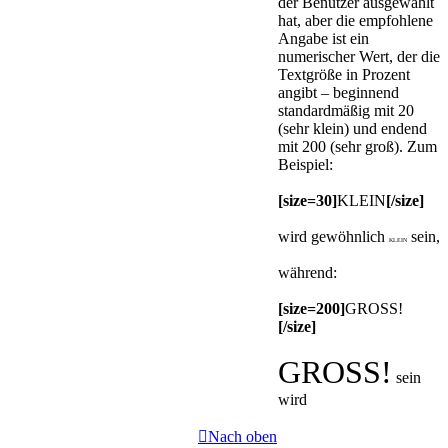
der Benutzer ausgewählt
hat, aber die empfohlene
Angabe ist ein
numerischer Wert, der die
Textgröße in Prozent
angibt – beginnend
standardmäßig mit 20
(sehr klein) und endend
mit 200 (sehr groß). Zum
Beispiel:
[size=30]
KLEIN
[/size]
wird gewöhnlich
sein,
KLEIN
während:
[size=200]
GROSS!
[/size]
GROSS!
sein
wird
Nach oben