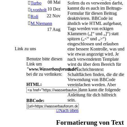
08 Mai
Sofern du es verwenden darfst,
Turbo
kannst du es auch im Beitrags-
10 Dez
t.vonholt
Formular für diesen Beitrag
22 Nov
Roli
deaktivieren. BBCode ist
ähnlich wie HTML aufgebaut,
M.Niemann
Tags werden von eckigen
17 Aug
Klammern („[“ und „]“) statt
spitzen („<“ und „>“)
eingeschlossen und erlauben
Link zu uns
eine bessere Kontrolle, was und
wie etwas angezeigt wird. Je
Benutze bitte diesen
nach verwendetem Template
Link um
wirst du über dem Bereich für
"www.Wasserbauforum.de"
den Nachrichtentext
bei dir zu verlinken:
Schaltflächen finden, die dir die
Verwendung von BBCode
HTML:
vereinfachen werden. Aber
selbst dann kann die folgende
Anleitung für dich hilfreich
sein.
BBCode:
Nach oben
Formatierung von Text