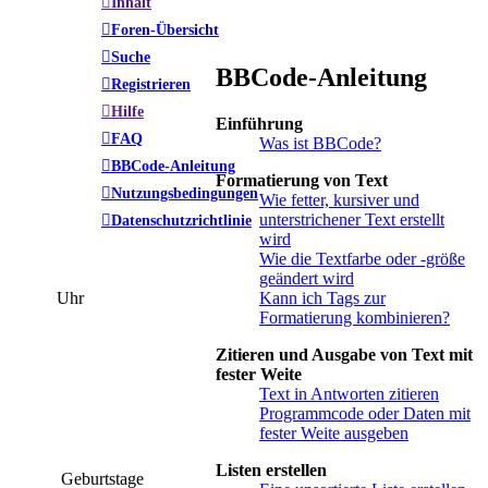
Inhalt
Foren-Übersicht
Suche
BBCode-Anleitung
Registrieren
Hilfe
Einführung
FAQ
Was ist BBCode?
BBCode-Anleitung
Formatierung von Text
Nutzungsbedingungen
Wie fetter, kursiver und
unterstrichener Text erstellt
Datenschutzrichtlinie
wird
Wie die Textfarbe oder -größe
geändert wird
Kann ich Tags zur
Uhr
Formatierung kombinieren?
Zitieren und Ausgabe von Text mit
fester Weite
Text in Antworten zitieren
Programmcode oder Daten mit
fester Weite ausgeben
Listen erstellen
Geburtstage