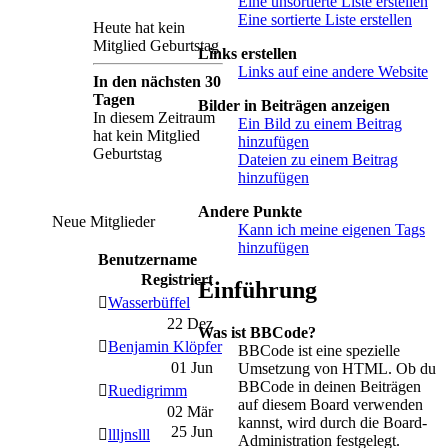
Eine unsortierte Liste erstellen
Eine sortierte Liste erstellen
Heute hat kein
Mitglied Geburtstag
Links erstellen
Links auf eine andere Website
In den nächsten 30
Tagen
Bilder in Beiträgen anzeigen
In diesem Zeitraum
Ein Bild zu einem Beitrag
hat kein Mitglied
hinzufügen
Geburtstag
Dateien zu einem Beitrag
hinzufügen
Andere Punkte
Neue Mitglieder
Kann ich meine eigenen Tags
hinzufügen
Benutzername
Registriert
Einführung
Wasserbüffel
22 Dez
Was ist BBCode?
Benjamin Klöpfer
BBCode ist eine spezielle
01 Jun
Umsetzung von HTML. Ob du
BBCode in deinen Beiträgen
Ruedigrimm
auf diesem Board verwenden
02 Mär
kannst, wird durch die Board-
25 Jun
llljnslll
Administration festgelegt.