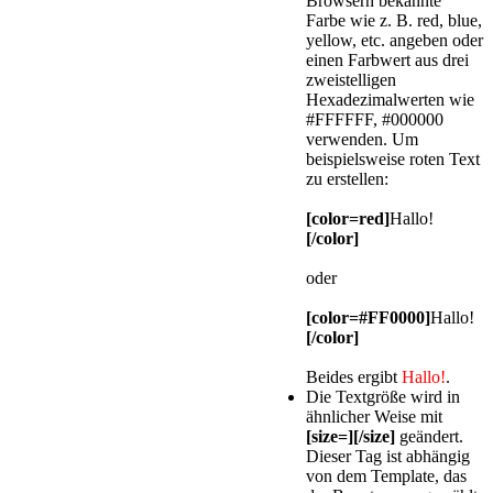
Browsern bekannte
Farbe wie z. B. red, blue,
yellow, etc. angeben oder
einen Farbwert aus drei
zweistelligen
Hexadezimalwerten wie
#FFFFFF, #000000
verwenden. Um
beispielsweise roten Text
zu erstellen:
[color=red]
Hallo!
[/color]
oder
[color=#FF0000]
Hallo!
[/color]
Beides ergibt
Hallo!
.
Die Textgröße wird in
ähnlicher Weise mit
[size=][/size]
geändert.
Dieser Tag ist abhängig
von dem Template, das