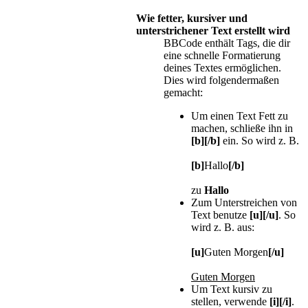
Wie fetter, kursiver und
unterstrichener Text erstellt wird
BBCode enthält Tags, die dir
eine schnelle Formatierung
deines Textes ermöglichen.
Dies wird folgendermaßen
gemacht:
Um einen Text Fett zu
machen, schließe ihn in
[b][/b]
ein. So wird z. B.
[b]
Hallo
[/b]
zu
Hallo
Zum Unterstreichen von
Text benutze
[u][/u]
. So
wird z. B. aus:
[u]
Guten Morgen
[/u]
Guten Morgen
Um Text kursiv zu
stellen, verwende
[i][/i]
.