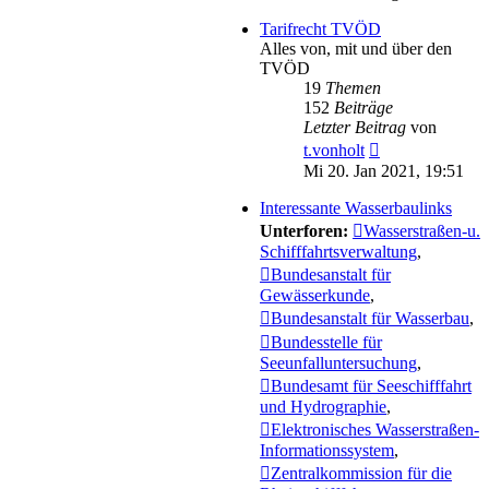
Tarifrecht TVÖD
Alles von, mit und über den
TVÖD
19
Themen
152
Beiträge
Letzter Beitrag
von
Neuester
t.vonholt
Beitrag
Mi 20. Jan 2021, 19:51
Interessante Wasserbaulinks
Unterforen:
Wasserstraßen-u.
Schifffahrtsverwaltung
,
Bundesanstalt für
Gewässerkunde
,
Bundesanstalt für Wasserbau
,
Bundesstelle für
Seeunfalluntersuchung
,
Bundesamt für Seeschifffahrt
und Hydrographie
,
Elektronisches Wasserstraßen-
Informationssystem
,
Zentralkommission für die