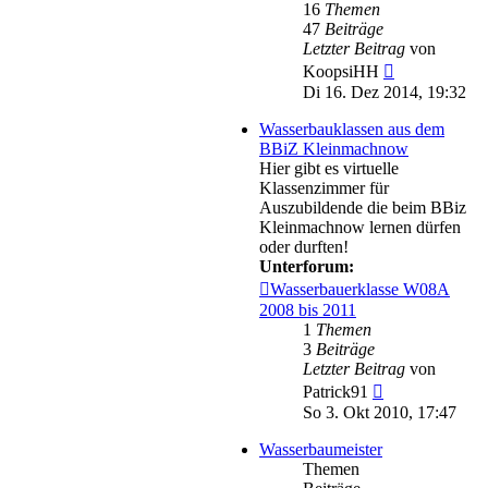
16
Themen
47
Beiträge
Letzter Beitrag
von
Neuester
KoopsiHH
Beitrag
Di 16. Dez 2014, 19:32
Wasserbauklassen aus dem
BBiZ Kleinmachnow
Hier gibt es virtuelle
Klassenzimmer für
Auszubildende die beim BBiz
Kleinmachnow lernen dürfen
oder durften!
Unterforum:
Wasserbauerklasse W08A
2008 bis 2011
1
Themen
3
Beiträge
Letzter Beitrag
von
Neuester
Patrick91
Beitrag
So 3. Okt 2010, 17:47
Wasserbaumeister
Themen