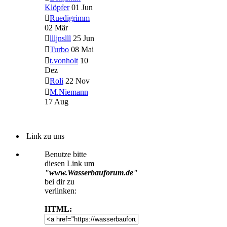
Klöpfer
01 Jun
Ruedigrimm
02 Mär
llljnslll
25 Jun
Turbo
08 Mai
t.vonholt
10
Dez
Roli
22 Nov
M.Niemann
17 Aug
Link zu uns
Benutze bitte
diesen Link um
"www.Wasserbauforum.de"
bei dir zu
verlinken:
HTML: