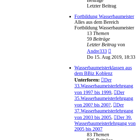
Beiträge
Letzter Beitrag
Fortbildung Wasserbaumeister
Alles aus dem Bereich
Fortbildung Wasserbaumeister
13
Themen
59
Beiträge
Letzter Beitrag
von
Neuester
Andre333
Beitrag
Do 15. Aug 2019, 18:33
Wasserbaumeisterklassen aus
dem BBiz Koblenz
Unterforen:
Der
33.Wasserbaumeisterlehrgang
von 1997 bis 1999
,
Der
35.Wasserbaumeisterlehrgang
von 200? bis 200?
,
Der
37.Wasserbaumeisterlehrgang
von 2003 bis 2005
,
Der 39.
Wasserbaumeisterlehrgang von
2005 bis 2007
83
Themen