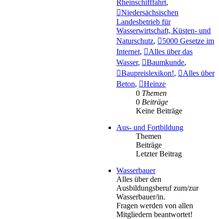
Rheinschifffahrt
,
Niedersächsischen
Landesbetrieb für
Wasserwirtschaft, Küsten- und
Naturschutz
,
5000 Gesetze im
Internet
,
Alles über das
Wasser
,
Baumkunde
,
Baupreislexikon!
,
Alles über
Beton
,
Heinze
0
Themen
0
Beiträge
Keine Beiträge
Aus- und Fortbildung
Themen
Beiträge
Letzter Beitrag
Wasserbauer
Alles über den
Ausbildungsberuf zum/zur
Wasserbauer/in.
Fragen werden von allen
Mitgliedern beantwortet!