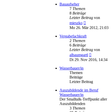
Bauaufseher
7
Themen
8
Beiträge
Letzter Beitrag
von
Neuester
mieszko
Beitrag
Mo 26. Mär 2012, 21:03
Vergabefachkraft
2
Themen
6
Beiträge
Letzter Beitrag
von
Neuester
albaumgartl
Beitrag
Di 29. Nov 2016, 14:34
Wasserbauer/in
Themen
Beiträge
Letzter Beitrag
Auszubildende im Beruf
Wasserbauer/in
Der Smalltalk-Treffpunkt aller
Auszubildenden
3
Themen