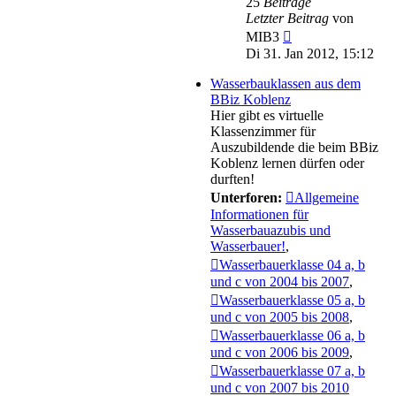
25
Beiträge
Letzter Beitrag
von
Neuester
MIB3
Beitrag
Di 31. Jan 2012, 15:12
Wasserbauklassen aus dem
BBiz Koblenz
Hier gibt es virtuelle
Klassenzimmer für
Auszubildende die beim BBiz
Koblenz lernen dürfen oder
durften!
Unterforen:
Allgemeine
Informationen für
Wasserbauazubis und
Wasserbauer!
,
Wasserbauerklasse 04 a, b
und c von 2004 bis 2007
,
Wasserbauerklasse 05 a, b
und c von 2005 bis 2008
,
Wasserbauerklasse 06 a, b
und c von 2006 bis 2009
,
Wasserbauerklasse 07 a, b
und c von 2007 bis 2010