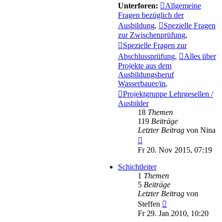
Unterforen:
Allgemeine
Fragen bezüglich der
Ausbildung
,
Spezielle Fragen
zur Zwischenprüfung
,
Spezielle Fragen zur
Abschlussprüfung
,
Alles über
Projekte aus dem
Ausbildungsberuf
Wasserbauer/in
,
Projektgruppe Lehrgesellen /
Ausbilder
18
Themen
119
Beiträge
Letzter Beitrag
von
Nina
Neuester
Beitrag
Fr 20. Nov 2015, 07:19
Schichtleiter
1
Themen
5
Beiträge
Letzter Beitrag
von
Neuester
Steffen
Beitrag
Fr 29. Jan 2010, 10:20