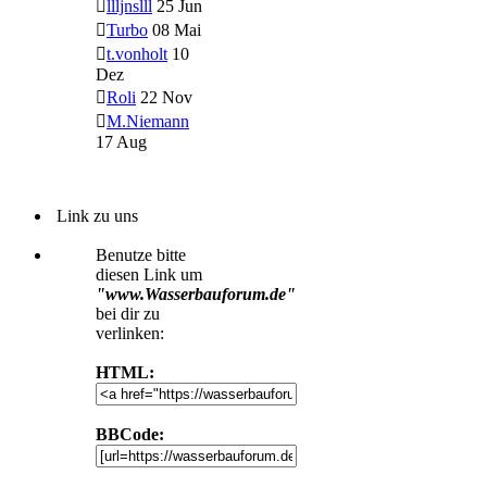
llljnslll
25 Jun
Turbo
08 Mai
t.vonholt
10
Dez
Roli
22 Nov
M.Niemann
17 Aug
Link zu uns
Benutze bitte
diesen Link um
"www.Wasserbauforum.de"
bei dir zu
verlinken:
HTML:
BBCode: