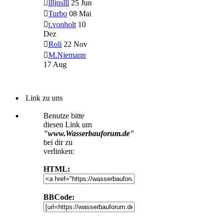
llljnslll
25 Jun
Turbo
08 Mai
t.vonholt
10
Dez
Roli
22 Nov
M.Niemann
17 Aug
Link zu uns
Benutze bitte
diesen Link um
"www.Wasserbauforum.de"
bei dir zu
verlinken:
HTML:
BBCode: