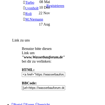
08 Mai
Turbo
Registrieren
10 Dez
t.vonholt
22 Nov
Roli
M.Niemann
17 Aug
Link zu uns
Benutze bitte diesen
Link um
"www.Wasserbauforum.de"
bei dir zu verlinken:
HTML:
BBCode:
Portal
Foren-Übersicht