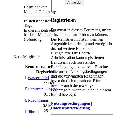
Heute hat kein
Mitglied Geburtstag
Registrieren
In den nächsten 30
Tagen
Du musst in diesem Forum registriert
In diesem Zeitraum
sein, um dich anmelden zu können.
hat kein Mitglied
Die Registrierung ist in wenigen
Geburtstag
Augenblicken erledigt und ermöglicht
dir, auf weitere Funktionen
zuzugreifen. Die Board-
Neue Mitglieder
Administration kann registrierten
Benutzern auch zusätzliche
Benutzername
Berechtigungen zuweisen. Beachte
bitte unsere Nutzungsbedingungen
Registriert
und die verwandten Regelungen,
Wasserbüffel
bevor du dich registrierst. Bitte
22 Dez
beachte auch die jeweiligen
Benjamin Klöpfer
Forenregeln, wenn du dich in diesem
01 Jun
Board bewegst.
Ruedigrimm
Nutzungsbedingungen
|
02 Mär
Datenschutzerklärung
25 Jun
llljnslll