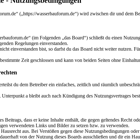
 - Nutzungsbedingungen
um.de“ („https://wasserbauforum.de“) wird zwischen dir und dem Betr
bauforum.de“ (im Folgenden „das Board“) schließt du einen Nutzungs
olgenden Regelungen einverstanden.
ht einverstanden bist, so darfst du das Board nicht weiter nutzen. Für
estimmte Zeit geschlossen und kann von beiden Seiten ohne Einhaltung
echten
 erteilst du dem Betreiber ein einfaches, zeitlich und räumlich unbesch
 Unterpunkt a bleibt auch nach Kündigung des Nutzungsvertrages bes
nes Beitrags, dass er keine Inhalte enthält, die gegen geltendes Recht od
trägen verwendeten Links und Bilder zu setzen bzw. zu verwenden.
s Hausrecht aus. Bei Verstößen gegen diese Nutzungsbedingungen oder 
auerhaft von der Nutzung dieses Boards ausschließen und dir ein Haus