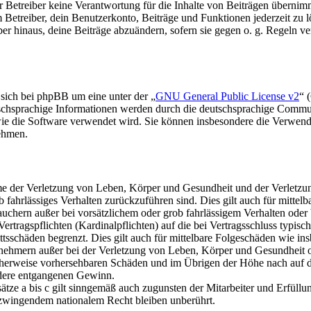
Betreiber keine Verantwortung für die Inhalte von Beiträgen übernimmt, d
Betreiber, dein Benutzerkonto, Beiträge und Funktionen jederzeit zu l
ber hinaus, deine Beiträge abzuändern, sofern sie gegen o. g. Regeln ve
 sich bei phpBB um eine unter der „
GNU General Public License v2
“ 
chsprachige Informationen werden durch die deutschsprachige Commun
 wie die Software verwendet wird. Sie können insbesondere die Verwen
nehmen.
e der Verletzung von Leben, Körper und Gesundheit und der Verletzung
rob fahrlässiges Verhalten zurückzuführen sind. Dies gilt auch für mit
auchern außer bei vorsätzlichem oder grob fahrlässigem Verhalten ode
Vertragspflichten (Kardinalpflichten) auf die bei Vertragsschluss typ
ttsschäden begrenzt. Dies gilt auch für mittelbare Folgeschäden wie 
nehmern außer bei der Verletzung von Leben, Körper und Gesundheit od
scherweise vorhersehbaren Schäden und im Übrigen der Höhe nach auf di
ndere entgangenen Gewinn.
ze a bis c gilt sinngemäß auch zugunsten der Mitarbeiter und Erfüllun
zwingendem nationalem Recht bleiben unberührt.