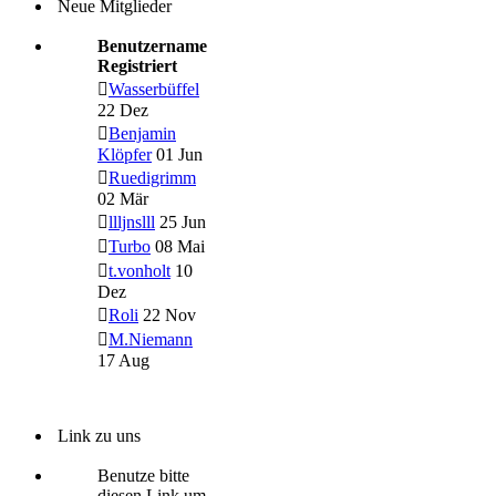
Neue Mitglieder
Benutzername
Registriert
Wasserbüffel
22 Dez
Benjamin
Klöpfer
01 Jun
Ruedigrimm
02 Mär
llljnslll
25 Jun
Turbo
08 Mai
t.vonholt
10
Dez
Roli
22 Nov
M.Niemann
17 Aug
Link zu uns
Benutze bitte
diesen Link um