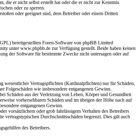
ie er nicht selbst erstellt hat oder die er nicht zur Kenntnis
öschen oder zu sperren.
rstoßen oder geeignet sind, dem Betreiber oder einem Dritten
(GPL) bereitgestellten Foren-Software von phpBB Limited
ity unter www.phpbb.de zur Verfügung gestellt. Beide haben keinen
dung der Software für bestimmte Zwecke nicht untersagen oder auf
 wesentlicher Vertragspflichten (Kardinalpflichten) nur für Schäden,
telbare Folgeschäden wie insbesondere entgangenen Gewinn.
r bei Schäden aus der Verletzung von Leben, Körper und Gesundheit
ischerweise vorhersehbaren Schäden und im übrigen der Höhe nach auf
insbesondere entgangenen Gewinn.
er vorsätzlichem oder grob fahrlässigem Verhalten des Betreibers
e vertragstypischen Durchschnittsschäden begrenzt. Dies gilt auch
gsgehilfen des Betreibers.