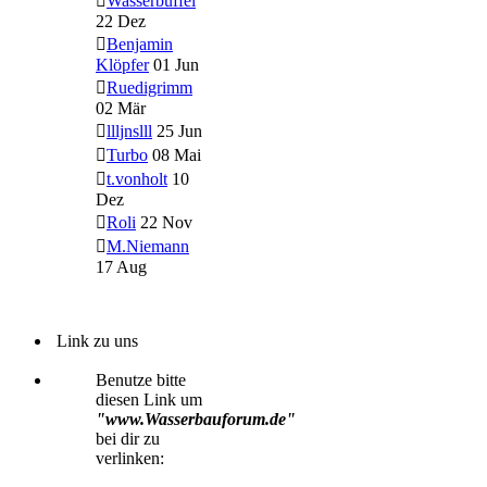
Wasserbüffel
22 Dez
Benjamin
Klöpfer
01 Jun
Ruedigrimm
02 Mär
llljnslll
25 Jun
Turbo
08 Mai
t.vonholt
10
Dez
Roli
22 Nov
M.Niemann
17 Aug
Link zu uns
Benutze bitte
diesen Link um
"www.Wasserbauforum.de"
bei dir zu
verlinken: